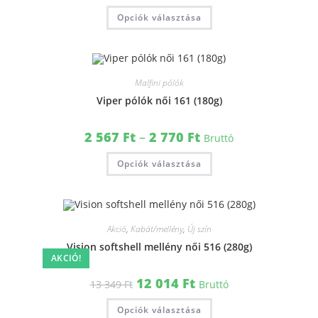
Opciók választása
Malfini pólók
Viper pólók női 161 (180g)
2 567
Ft
–
2 770
Ft
Bruttó
Opciók választása
Akció
,
Kabát/mellény
,
Új szín
Vision softshell mellény női 516 (280g)
AKCIÓ!
12 014
Ft
13 349
Ft
Bruttó
Opciók választása