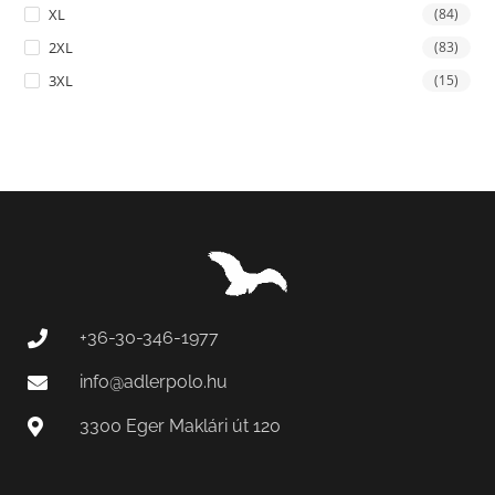
XL
(84)
2XL
(83)
3XL
(15)
+36-30-346-1977
info@adlerpolo.hu
3300 Eger Maklári út 120