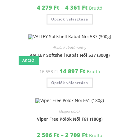
4 279
Ft
–
4 361
Ft
Bruttó
Opciók választása
Akció
,
Kabát/mellény
VALLEY Softshell Kabát Női 537 (300g)
AKCIÓ!
14 897
Ft
16 553
Ft
Bruttó
Opciók választása
Malfini pólók
Viper Free Pólók Női F61 (180g)
2 506
Ft
–
2 709
Ft
Bruttó