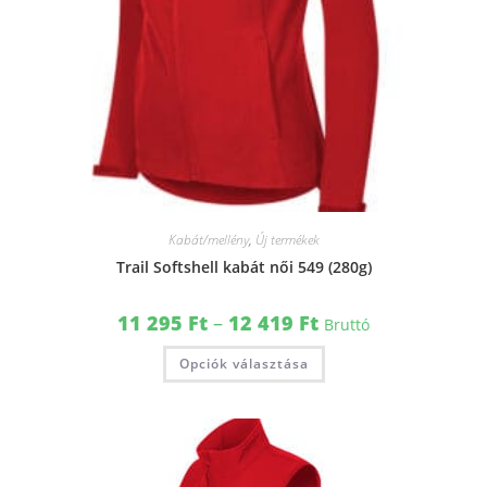
Kabát/mellény
,
Új termékek
Trail Softshell kabát női 549 (280g)
11 295
Ft
–
12 419
Ft
Bruttó
Opciók választása