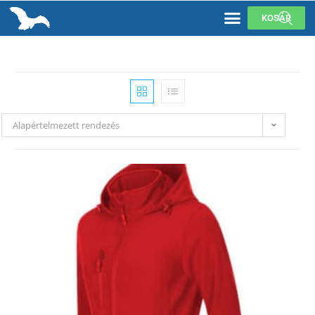
KOSÁR
Alapértelmezett rendezés