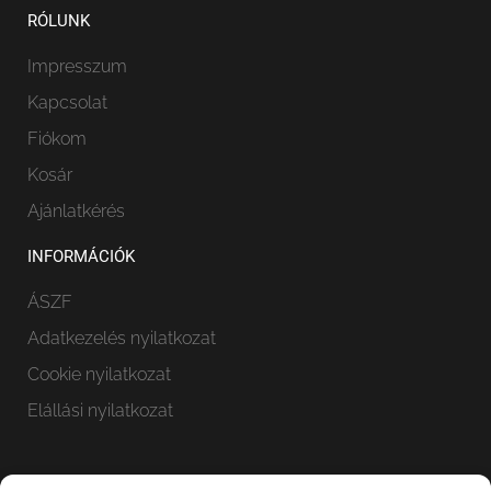
RÓLUNK
Impresszum
Kapcsolat
Fiókom
Kosár
Ajánlatkérés
INFORMÁCIÓK
ÁSZF
Adatkezelés nyilatkozat
Cookie nyilatkozat
Elállási nyilatkozat