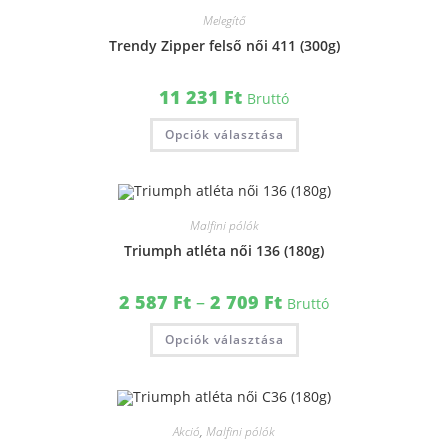
Melegítő
Trendy Zipper felső női 411 (300g)
11 231
Ft
Bruttó
Opciók választása
Malfini pólók
Triumph atléta női 136 (180g)
2 587
Ft
–
2 709
Ft
Bruttó
Opciók választása
Akció
,
Malfini pólók