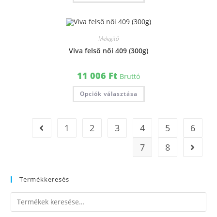
Melegítő
Viva felső női 409 (300g)
11 006
Ft
Bruttó
Opciók választása
1
2
3
4
5
6
7
8
Termékkeresés