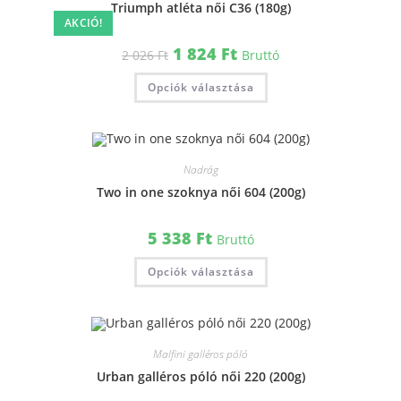
Triumph atléta női C36 (180g)
AKCIÓ!
1 824
Ft
2 026
Ft
Bruttó
Opciók választása
Nadrág
Two in one szoknya női 604 (200g)
5 338
Ft
Bruttó
Opciók választása
Malfini galléros póló
Urban galléros póló női 220 (200g)