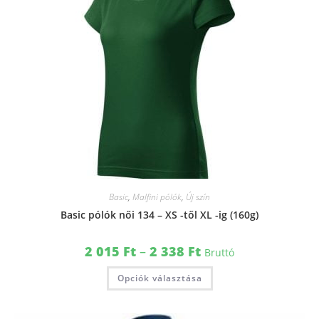
Basic
,
Malfini pólók
,
Új szín
Basic pólók női 134 – XS -től XL -ig (160g)
2 015
Ft
–
2 338
Ft
Bruttó
Opciók választása