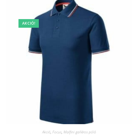
AKCIÓ!
Akció
,
Focus
,
Malfini galléros póló