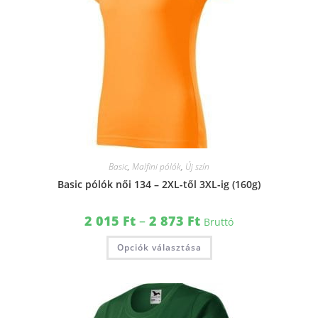
Basic
,
Malfini pólók
,
Új szín
Basic pólók női 134 – 2XL-től 3XL-ig (160g)
2 015
Ft
–
2 873
Ft
Bruttó
Opciók választása