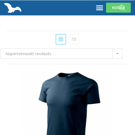
KOSÁR
Alapértelmezett rendezés