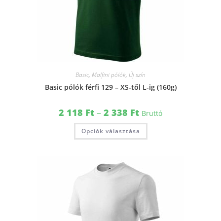
Basic
,
Malfini pólók
,
Új szín
Basic pólók férfi 129 – XS-től L-ig (160g)
2 118
Ft
–
2 338
Ft
Bruttó
Opciók választása