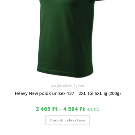
Malfini pólók
,
Új szín
Heavy New pólók unisex 137 – 2XL-től 5XL-ig (200g)
2 465
Ft
–
4 564
Ft
Bruttó
Opciók választása