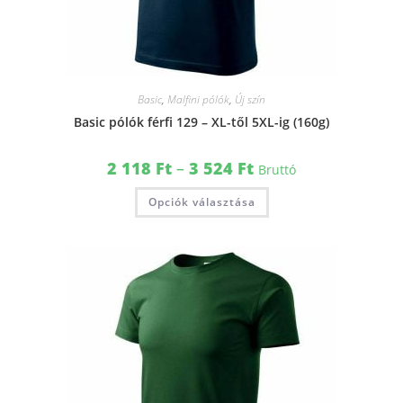
Basic
,
Malfini pólók
,
Új szín
Basic pólók férfi 129 – XL-től 5XL-ig (160g)
2 118
Ft
–
3 524
Ft
Bruttó
Opciók választása