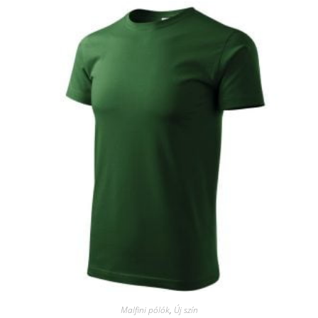
Malfini pólók
,
Új szín