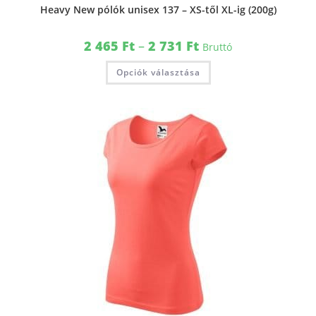
Heavy New pólók unisex 137 – XS-től XL-ig (200g)
2 465
Ft
–
2 731
Ft
Bruttó
Opciók választása