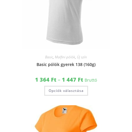
Basic
,
Malfini pólók
,
Új szín
Basic pólók gyerek 138 (160g)
1 364
Ft
–
1 447
Ft
Bruttó
Opciók választása