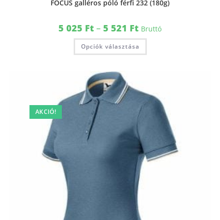
FOCUS galléros póló férfi 232 (180g)
5 025
Ft
–
5 521
Ft
Bruttó
Opciók választása
AKCIÓ!