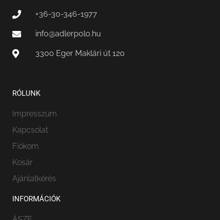
+36-30-346-1977
info@adlerpolo.hu
3300 Eger Maklári út 120
RÓLUNK
Impresszum
Kapcsolat
Fiókom
Kosár
Ajánlatkérés
INFORMÁCIÓK
ÁSZF