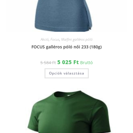
Akció
,
Focus
,
Malfini galléros póló
FOCUS galléros póló női 233 (180g)
5 025
Ft
5 584
Ft
Bruttó
Opciók választása