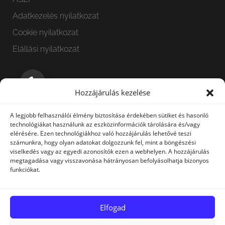
Adatkezelés nyilatkozat
Cookie nyilatkozat
Elállási nyilatkozat
HÍRLEVÉL
Hozzájárulás kezelése
A legjobb felhasználói élmény biztosítása érdekében sütiket és hasonló
technológiákat használunk az eszközinformációk tárolására és/vagy
elérésére. Ezen technológiákhoz való hozzájárulás lehetővé teszi
számunkra, hogy olyan adatokat dolgozzunk fel, mint a böngészési
viselkedés vagy az egyedi azonosítók ezen a webhelyen. A hozzájárulás
megtagadása vagy visszavonása hátrányosan befolyásolhatja bizonyos
Elfogadom az adatkezelési nyilatkozatban foglaltakat.
funkciókat.
FELÍRATKOZÁS
Elfogad