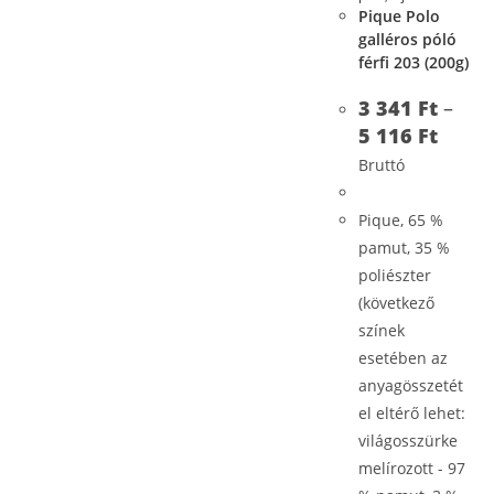
Pique Polo
galléros póló
férfi 203 (200g)
3 341
Ft
–
5 116
Ft
Bruttó
Pique, 65 %
pamut, 35 %
poliészter
(következő
színek
esetében az
anyagösszetét
el eltérő lehet:
világosszürke
melírozott - 97