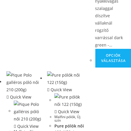
nyakkivágás
szalaggal
díszítve
vállaknál
rögzítő
varrással dark
green -…
OPCIÓK
VÁLASZTÁSA
Quick View
Quick View
Quick View
Malfini pólók
,
Új
szín
Pure pólók női
Quick View