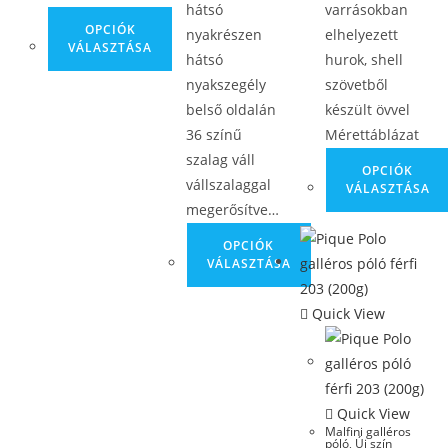
hátsó
varrásokban
OPCIÓK
nyakrészen
elhelyezett
VÁLASZTÁSA
hátsó
hurok, shell
nyakszegély
szövetből
belső oldalán
készült övvel
36 színű
Mérettáblázat
szalag váll
OPCIÓK
vállszalaggal
VÁLASZTÁSA
megerősítve…
OPCIÓK
VÁLASZTÁSA
Quick View
Quick View
Malfini galléros
póló
,
Új szín