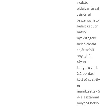
szabás
oldalvarrással
zsinórral
összehúzható,
bélelt kapucni
hátsó
nyakszegély
belső oldala
saját színű
anyagból
rávarrt
kenguru zseb
2:2 bordás
kötésű szegély
és
mandzsetták 5
% elasztánnal
bolyhos belső