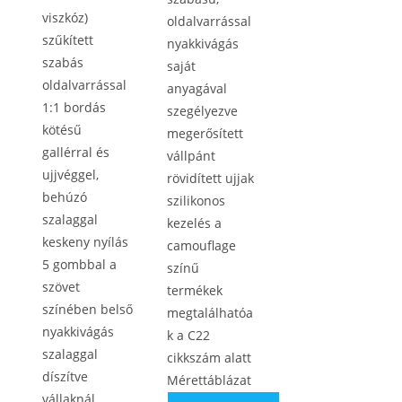
viszkóz)
oldalvarrással
szűkített
nyakkivágás
szabás
saját
oldalvarrással
anyagával
1:1 bordás
szegélyezve
kötésű
megerősített
gallérral és
vállpánt
ujjvéggel,
rövidített ujjak
behúzó
szilikonos
szalaggal
kezelés a
keskeny nyílás
camouflage
5 gombbal a
színű
szövet
termékek
színében belső
megtalálhatóa
nyakkivágás
k a C22
szalaggal
cikkszám alatt
díszítve
Mérettáblázat
vállaknál