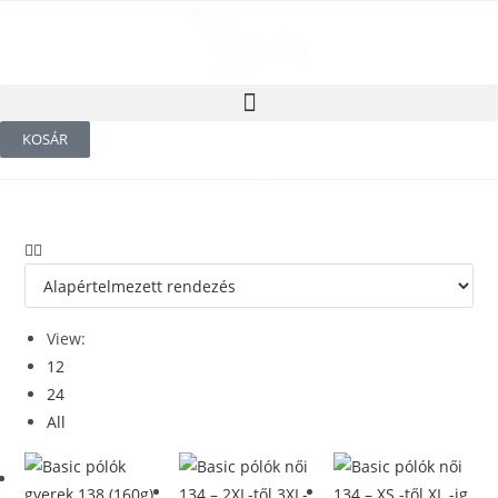
KOSÁR
View:
12
24
All