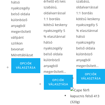
érhető el) íves
szabású,
hátsó
szabású,
oldalvarrással
nyakszegély
oldalvarrással
1:1 bordás
belső oldala
1:1 bordás
kötésű keskeny
különböző
kötésű keskeny
nyakszegély 5
anyagból
nyakszegély 5
% elasztánnal
megerősített
% elasztánnal
hátsó
vállpánt
hátsó
nyakszegély
szilikon
nyakszegély
belső oldala
bevonat
belső oldala
különböző
Mérettáblázat
különböző
anyagból
OPCIÓK
anyagból
megerősített…
VÁLASZTÁSA
megerősített…
OPCIÓK
VÁLASZTÁSA
OPCIÓK
VÁLASZTÁSA