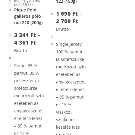
Malfini galléros
122 (150g)
póló
,
Új szín
Pique Polo
1 690
Ft
–
galléros póló
2 709
Ft
női 210 (200g)
Bruttó
3 341
Ft
–
4 361
Ft
Single Jersey,
Bruttó
100 % pamut
(a sötétszürke
Pique, 65 %
melírozott szín
pamut, 35 %
esetében az
poliészter (a
anyagösszetét
sötétszürke
el eltérő lehet
melírozott szín
– 85 % pamut
esetében az
és 15 %
anyagösszetét
viszkóz),
el eltérő lehet
szilikonos
– 85 % pamut
kezelés íves
és 15 %
szabású,