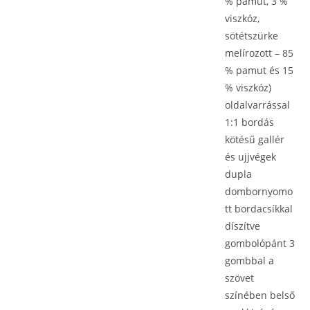
% pamut, 3 %
viszkóz,
sötétszürke
melírozott – 85
% pamut és 15
% viszkóz)
oldalvarrással
1:1 bordás
kötésű gallér
és ujjvégek
dupla
dombornyomo
tt bordacsíkkal
díszítve
gombolópánt 3
gombbal a
szövet
színében belső