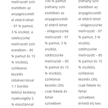
100 % pamut
(néhány szín
melírozott szín
(néhány szín
esetében az
esetében az
esetében az
anyagösszetét
anyagösszetét
anyagösszetét
el eltérő lehet
el eltérő lehet
el eltérő lehet
- világosszürke
- 97 % pamut,
- világosszürke
melírozott - 97
3 % viszkóz, a
melírozott - 97
% pamut, 3 %
sötétszürke
% pamut, 3 %
viszkóz,
melírozott szín
viszkóz,
sötétszürke
esetében - 85
sötétszürke
melírozott – 85
% pamut és 15
melírozott – 85
% pamut és 15
% viszkóz),
% pamut és 15
% viszkóz),
szilikonos
% viszkóz),
szilikonos
kezelés
szilikonos
kezelés (3XL
oldalvarrással
kezelés (3XL
csak fekete és
1:1 bordás
csak fekete és
fehér
kötésű keskeny
fehér
színekben
nyakszegély 5
színekben
érhető el) íves
% elasztánnal