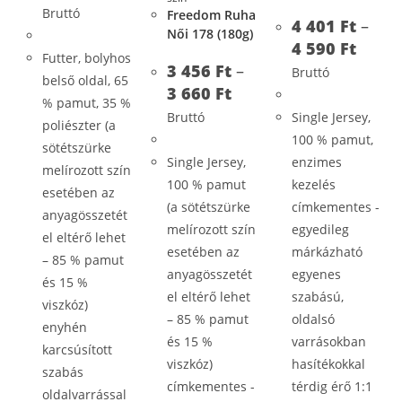
Bruttó
Freedom Ruha
4 401
Ft
–
Női 178 (180g)
4 590
Ft
Futter, bolyhos
3 456
Ft
–
Bruttó
belső oldal, 65
3 660
Ft
% pamut, 35 %
Bruttó
Single Jersey,
poliészter (a
100 % pamut,
sötétszürke
Single Jersey,
enzimes
melírozott szín
100 % pamut
kezelés
esetében az
(a sötétszürke
címkementes -
anyagösszetét
melírozott szín
egyedileg
el eltérő lehet
esetében az
márkázható
– 85 % pamut
anyagösszetét
egyenes
és 15 %
el eltérő lehet
szabású,
viszkóz)
– 85 % pamut
oldalsó
enyhén
és 15 %
varrásokban
karcsúsított
viszkóz)
hasítékokkal
szabás
címkementes -
térdig érő 1:1
oldalvarrással