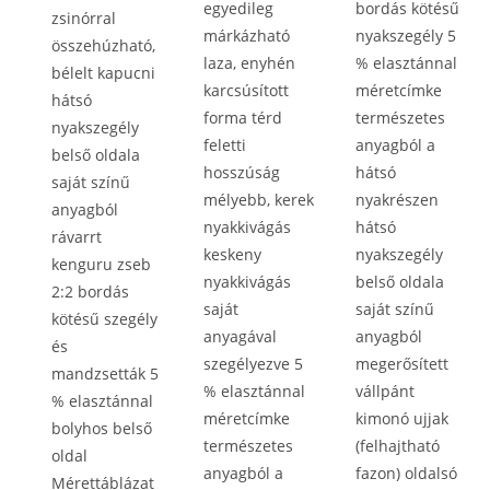
egyedileg
bordás kötésű
zsinórral
márkázható
nyakszegély 5
összehúzható,
laza, enyhén
% elasztánnal
bélelt kapucni
karcsúsított
méretcímke
hátsó
forma térd
természetes
nyakszegély
feletti
anyagból a
belső oldala
hosszúság
hátsó
saját színű
mélyebb, kerek
nyakrészen
anyagból
nyakkivágás
hátsó
rávarrt
keskeny
nyakszegély
kenguru zseb
nyakkivágás
belső oldala
2:2 bordás
saját
saját színű
kötésű szegély
anyagával
anyagból
és
szegélyezve 5
megerősített
mandzsetták 5
% elasztánnal
vállpánt
% elasztánnal
méretcímke
kimonó ujjak
bolyhos belső
természetes
(felhajtható
oldal
anyagból a
fazon) oldalsó
Mérettáblázat