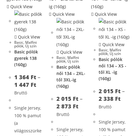
Quick View
Quick View
Quick View
Quick View
Basic
,
Malfini
Quick View
pólók
,
Új szín
Basic
,
Malfini
Basic pólók
Quick View
pólók
,
Új szín
Basic
,
Malfini
gyerek 138
Basic pólók
pólók
,
Új szín
(160g)
női 134 – XS -
Basic pólók
től XL -ig
női 134 – 2XL-
1 364
Ft
–
(160g)
től 3XL-ig
1 447
Ft
(160g)
2 015
Ft
–
Bruttó
2 015
Ft
–
2 338
Ft
2 873
Ft
Bruttó
Single Jersey,
Bruttó
100 % pamut
Single Jersey,
(a
Single Jersey,
100 % pamut
világosszürke