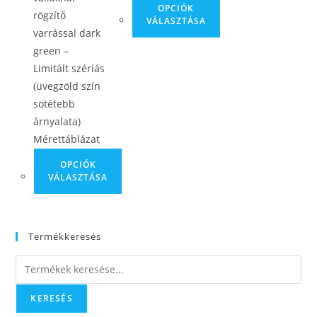
OPCIÓK
rögzítő
VÁLASZTÁSA
varrással dark
green –
Limitált szériás
(üvegzöld szín
sötétebb
árnyalata)
Mérettáblázat
OPCIÓK
VÁLASZTÁSA
Termékkeresés
KERESÉS