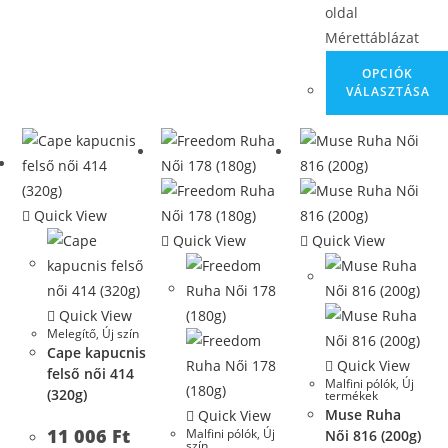
oldal
Mérettáblázat
OPCIÓK
VÁLASZTÁSA
Quick View
Quick View
Quick View
Quick View
Melegítő
,
Új szín
Cape kapucnis
Quick View
felső női 414
Malfini pólók
,
Új
(320g)
termékek
Muse Ruha
Quick View
11 006
Ft
Malfini pólók
,
Új
Női 816 (200g)
szín