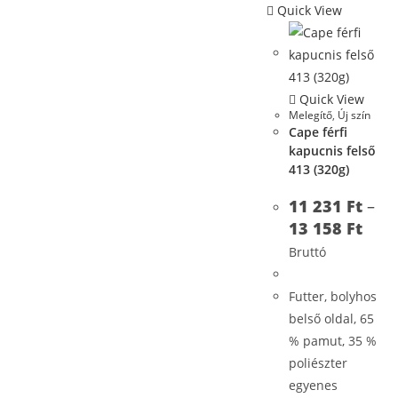
Quick View
Quick View
Melegítő
,
Új szín
Cape férfi
kapucnis felső
413 (320g)
11 231
Ft
–
13 158
Ft
Bruttó
Futter, bolyhos
belső oldal, 65
% pamut, 35 %
poliészter
egyenes