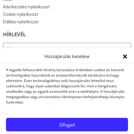
Adatkezelés nyilatkozat
Cookie nyilatkozat
Elállási nyilatkozat
HÍRLEVÉL
Hozzájárulás kezelése
A legjobb felhasználói élmény biztosítása érdekében sütiket és hasonló
Elfogadom az adatkezelési nyilatkozatban foglaltakat.
technológiákat használunk az eszközinformációk tárolására és/vagy
FELÍRATKOZÁS
elérésére. Ezen technológiákhoz való hozzájárulás lehetővé teszi
számunkra, hogy olyan adatokat dolgozzunk fel, mint a böngészési
viselkedés vagy az egyedi azonosítók ezen a webhelyen. A hozzájárulás
© Minden jog fenntartva | Adlerpolo.hu 2019
megtagadása vagy visszavonása hátrányosan befolyásolhatja bizonyos
funkciókat.
Elfogad
ELÁLLÁSI NYILATKOZAT