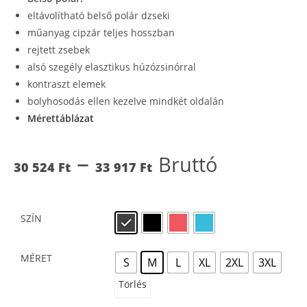
eltávolítható belső polár dzseki
műanyag cipzár teljes hosszban
rejtett zsebek
alsó szegély elasztikus húzózsinórral
kontraszt elemek
bolyhosodás ellen kezelve mindkét oldalán
Mérettáblázat
–
Bruttó
30 524
Ft
33 917
Ft
SZÍN
MÉRET
S
M
L
XL
2XL
3XL
Törlés