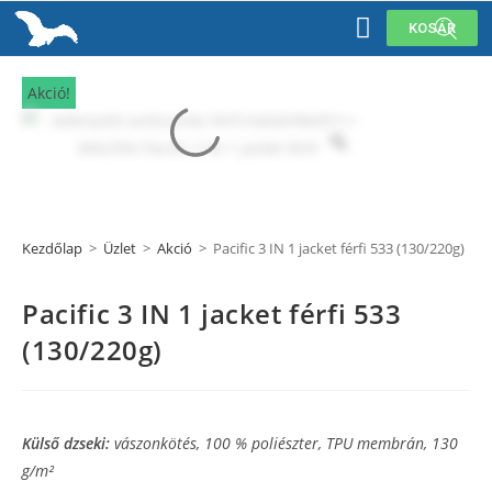
KOSÁR
Akció!
Kezdőlap
>
Üzlet
>
Akció
>
Pacific 3 IN 1 jacket férfi 533 (130/220g)
Pacific 3 IN 1 jacket férfi 533
(130/220g)
Külső dzseki:
vászonkötés, 100 % poliészter, TPU membrán, 130
g/m²