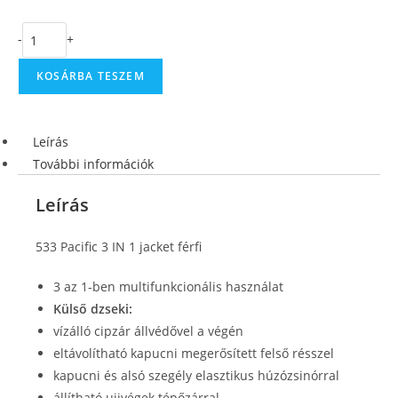
-
+
KOSÁRBA TESZEM
Leírás
További információk
Leírás
533 Pacific 3 IN 1 jacket férfi
3 az 1-ben multifunkcionális használat
Külső dzseki:
vízálló cipzár állvédővel a végén
eltávolítható kapucni megerősített felső résszel
kapucni és alsó szegély elasztikus húzózsinórral
állítható ujjvégek tépőzárral