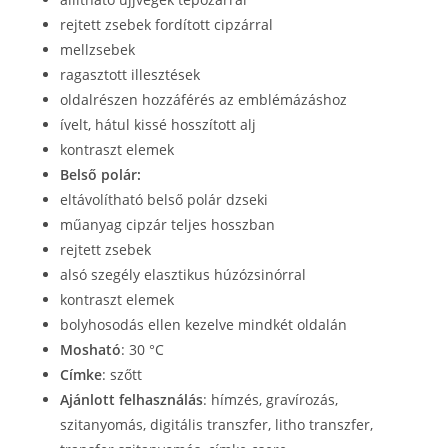
rejtett zsebek fordított cipzárral
mellzsebek
ragasztott illesztések
oldalrészen hozzáférés az emblémázáshoz
ívelt, hátul kissé hosszított alj
kontraszt elemek
Belső polár:
eltávolítható belső polár dzseki
műanyag cipzár teljes hosszban
rejtett zsebek
alsó szegély elasztikus húzózsinórral
kontraszt elemek
bolyhosodás ellen kezelve mindkét oldalán
Mosható
:
30 °C
Címke
:
szőtt
Ajánlott felhasználás
: hímzés, gravírozás,
szitanyomás, digitális transzfer, litho transzfer,