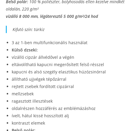
Belső polár:
100 % poliészter, bolyhosodás ellen kezelve mindkét
oldalán, 220 g/m²
vízálló 8 000 mm, légáteresztő 5 000 g/m²/24 hod
Kifutó szín: türkiz
3 az 1-ben multifunkcionális használat
Külső dzseki:
vízálló cipzár állvédővel a végén
eltávolítható kapucni megerősített felső résszel
kapucni és alsó szegély elasztikus húzózsinórral
állítható ujjvégek tépőzárral
rejtett zsebek fordított cipzárral
mellzsebek
ragasztott illesztések
oldalrészen hozzáférés az emblémázáshoz
ívelt, hátul kissé hosszított alj
kontraszt elemek
Belső polár: