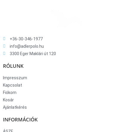
+36-30-346-1977
info@adlerpolo.hu
3300 Eger Maklári út 120
RÓLUNK
Impresszum
Kapcsolat
Fiókom
Kosár
Ajánlatkérés
INFORMÁCIÓK
ÁSZF