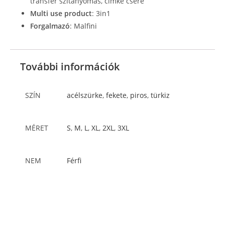
transfer szitanyomás, címke csere
Multi use product
:
3in1
Forgalmazó
: Malfini
További információk
SZÍN
acélszürke
,
fekete
,
piros
,
türkiz
MÉRET
S
,
M
,
L
,
XL
,
2XL
,
3XL
NEM
Férfi