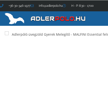
+36-30-346-1977
info@adlerpolo.hu
H - P: 8:30 - 17:00