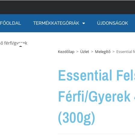
FŐOLDAL
TERMÉKKATEGÓRIÁK
ÚJDONSÁGOK
Kezdőlap
>
Üzlet
>
Melegítő
>
Essential f
Essential Fe
Férfi/gyerek
(300g)