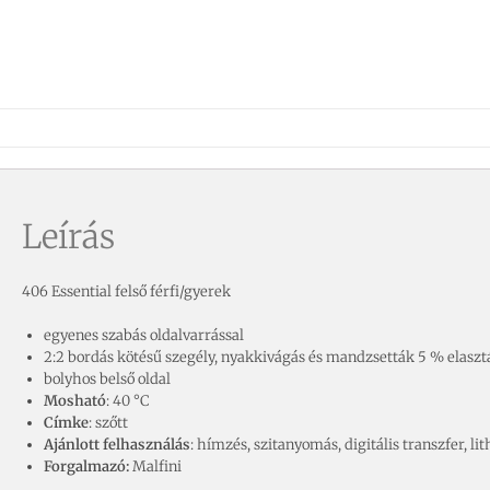
Leírás
406 Essential felső férfi/gyerek
egyenes szabás oldalvarrással
2:2 bordás kötésű szegély, nyakkivágás és mandzsetták 5 % elaszt
bolyhos belső oldal
Mosható
:
40 °C
Címke
:
szőtt
Ajánlott felhasználás
: hímzés, szitanyomás, digitális transzfer, l
Forgalmazó:
Malfini