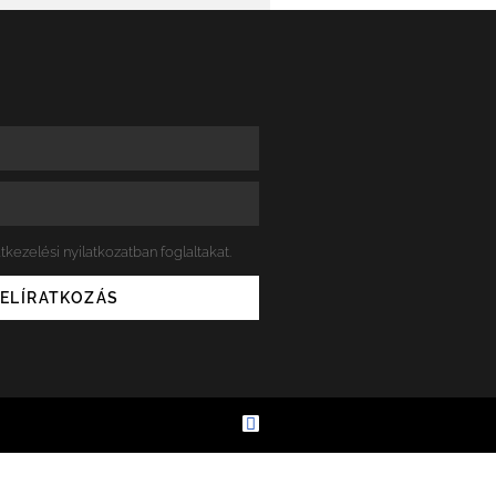
kezelési nyilatkozatban foglaltakat.
FELÍRATKOZÁS