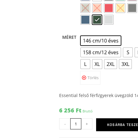
MÉRET
146 cm/10 éves
158 cm/12 éves
S
L
XL
2XL
3XL
Törlés
Essential felső férfi/gyerek üvegzöld 
6 256
Ft
Bruttó
-
+
KOSÁRBA TESZ