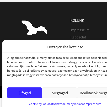
RÓLUNK
Impresszum
Kapcsolat
+36-30-346-1977
Fiókom
Hozzájárulás kezelése
Kosár
info@adlerpolo.hu
A legjobb felhasználói élmény biztosítása érdekében sütiket és hasonló tec
Ajánlatkérés
3300 Eger Maklári út 120
használunk az eszközinformációk tárolására és/vagy elérésére. Ezen tech
való hozzájárulás lehetővé teszi számunkra, hogy olyan adatokat dolgozzunk
böngészési viselkedés vagy az egyedi azonosítók ezen a webhelyen. A hozz
megtagadása vagy visszavonása hátrányosan befolyásolhatja bizonyos funk
© Minden jog fenntartva | Adlerpolo.hu 2019
Elfogad
Megtagad
Beállítások megt
Cookie nyilatkozat
Adatvédelmi nyilatkozat
Impresszum