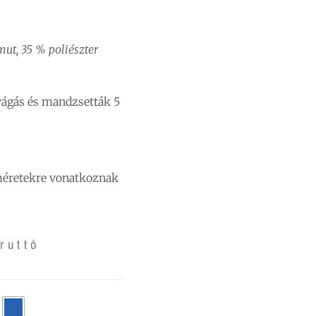
mut, 35 % poliészter
vágás és mandzsetták 5
méretekre vonatkoznak
ruttó