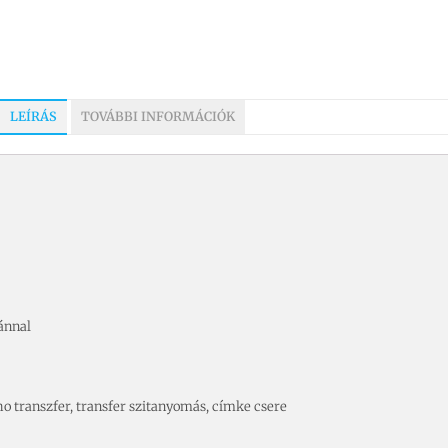
LEÍRÁS
TOVÁBBI INFORMÁCIÓK
ánnal
itho transzfer, transfer szitanyomás, címke csere