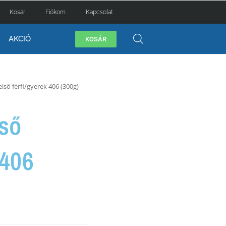
Kosár
Fiókom
Kapcsolat
AKCIÓ
KOSÁR
első férfi/gyerek 406 (300g)
lső
 406