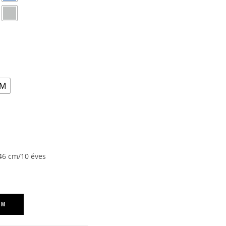
M
146 cm/10 éves
EM