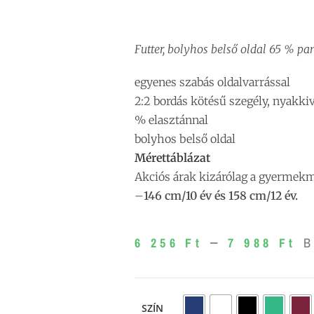
Futter, bolyhos belső oldal 65 % pa
egyenes szabás oldalvarrással
2:2 bordás kötésű szegély, nyakki
% elasztánnal
bolyhos belső oldal
Mérettáblázat
Akciós árak kizárólag a gyermek
–
146 cm/10 év és 158 cm/12 év.
–
6 256
Ft
7 988
Ft
B
SZÍN