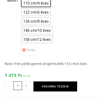
MÉRET
110 cm/4 éves
122 cm/6 éves
134 cm/8 éves
146 cm/10 éves
158 cm/12 éves
Törlés
Basic free pólók gyerek tengerészkék 110 cm/4 éves
1 473
Ft
Bruttó
-
+
KOSÁRBA TESZEM