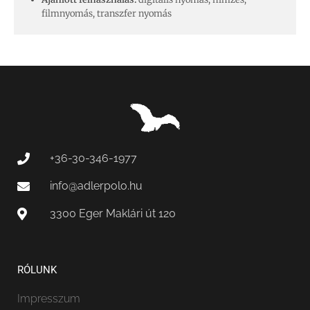
filmnyomás, transzfer nyomás
+36-30-346-1977
info@adlerpolo.hu
3300 Eger Maklári út 120
RÓLUNK
Impresszum