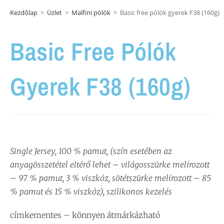
Kezdőlap
>
Üzlet
>
Malfini pólók
>
Basic free pólók gyerek F38 (160g)
Basic Free Pólók
Gyerek F38 (160g)
Single Jersey, 100 % pamut, (szín esetében az
anyagösszetétel eltérő lehet – világosszürke melírozott
– 97 % pamut, 3 % viszkóz, sötétszürke melírozott – 85
% pamut és 15 % viszkóz), szilikonos kezelés
címkementes – könnyen átmárkázható