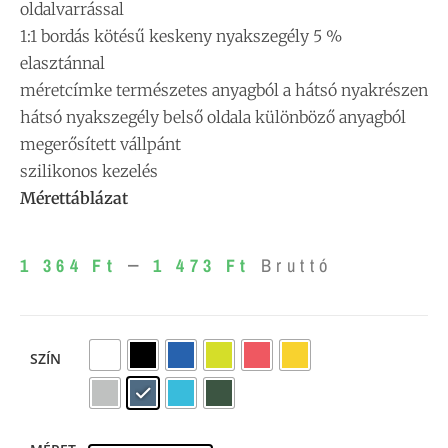
oldalvarrással
1:1 bordás kötésű keskeny nyakszegély 5 %
elasztánnal
méretcímke természetes anyagból a hátsó nyakrészen
hátsó nyakszegély belső oldala különböző anyagból
megerősített vállpánt
szilikonos kezelés
Mérettáblázat
–
1 364
Ft
1 473
Ft
Bruttó
SZÍN