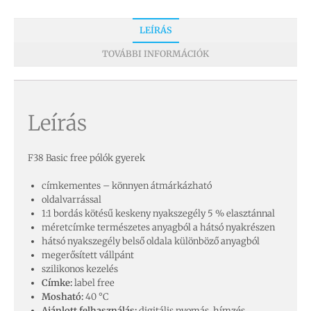
LEÍRÁS
TOVÁBBI INFORMÁCIÓK
Leírás
F38 Basic free pólók gyerek
címkementes – könnyen átmárkázható
oldalvarrással
1:1 bordás kötésű keskeny nyakszegély 5 % elasztánnal
méretcímke természetes anyagból a hátsó nyakrészen
hátsó nyakszegély belső oldala különböző anyagból
megerősített vállpánt
szilikonos kezelés
Címke:
label free
Mosható:
40 °C
Ajánlott felhasználás:
digitális nyomás, hímzés,