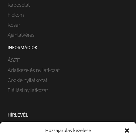
Kapcsolat
Fiókom
Kosár
Ajánlatkérés
INFORMÁCIÓK
ÁSZF
Adatkezelés nyilatkozat
Cookie nyilatkozat
Elállási nyilatkozat
HÍRLEVÉL
Hozzájárulás kezelése